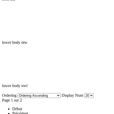
lower body ntw
lower body nwl
Ordering
Display Num
Page 1 sur 2
Début
Précédent