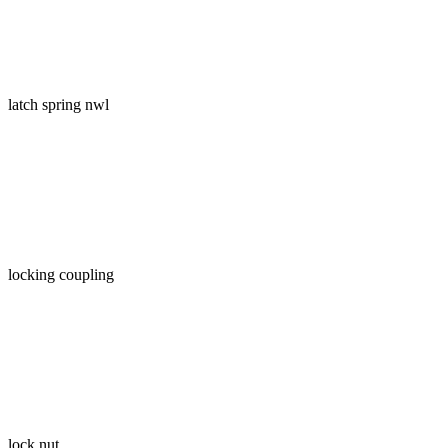
latch spring nwl
locking coupling
lock nut