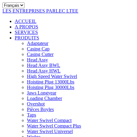
LES ENTREPRISES PARLEC LTEE
ACCUEIL
A PROPOS
SERVICES
PRODUITS
Adaptateur
Casing Cap
Casing Cutter
Head Assy
Head Assy BWL
Head Assy HWL
High Speed Water Swivel
Hoisting Plug 13000Lbs
Hoisting Plug 30000Lbs
Jaws Longyear
Loading Chamber
Overshot
Pièces Boyles
Taps
Water Swivel Compact
Water Swivel Compact Plus
Water Swivel Universel
Wedge