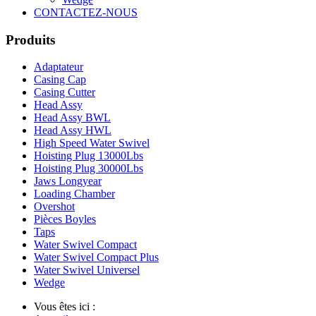
CONTACTEZ-NOUS
Produits
Adaptateur
Casing Cap
Casing Cutter
Head Assy
Head Assy BWL
Head Assy HWL
High Speed Water Swivel
Hoisting Plug 13000Lbs
Hoisting Plug 30000Lbs
Jaws Longyear
Loading Chamber
Overshot
Pièces Boyles
Taps
Water Swivel Compact
Water Swivel Compact Plus
Water Swivel Universel
Wedge
Vous êtes ici :