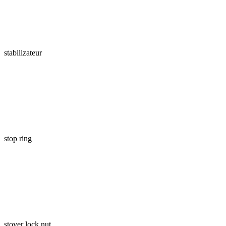
stabilizateur
stop ring
stover lock nut