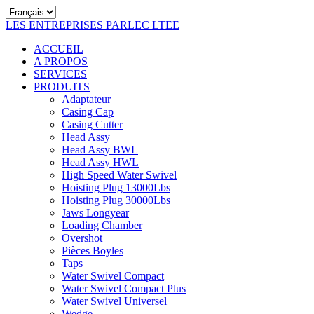
LES ENTREPRISES PARLEC LTEE
ACCUEIL
A PROPOS
SERVICES
PRODUITS
Adaptateur
Casing Cap
Casing Cutter
Head Assy
Head Assy BWL
Head Assy HWL
High Speed Water Swivel
Hoisting Plug 13000Lbs
Hoisting Plug 30000Lbs
Jaws Longyear
Loading Chamber
Overshot
Pièces Boyles
Taps
Water Swivel Compact
Water Swivel Compact Plus
Water Swivel Universel
Wedge