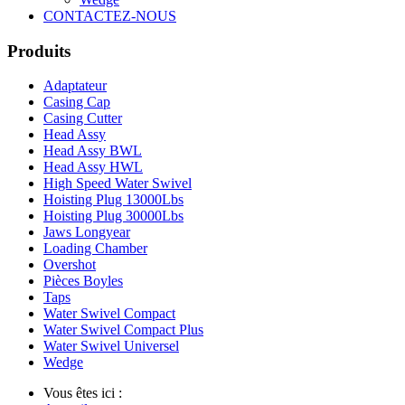
CONTACTEZ-NOUS
Produits
Adaptateur
Casing Cap
Casing Cutter
Head Assy
Head Assy BWL
Head Assy HWL
High Speed Water Swivel
Hoisting Plug 13000Lbs
Hoisting Plug 30000Lbs
Jaws Longyear
Loading Chamber
Overshot
Pièces Boyles
Taps
Water Swivel Compact
Water Swivel Compact Plus
Water Swivel Universel
Wedge
Vous êtes ici :